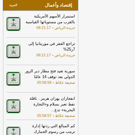
إقتصاد وأعمال
المزيد
استمرار الأسهم الأمريكية
بالقرب من مستوياتها القياسية
-
جريدة الرياض
06:21:17
تراجع الفقر في موريتانيا إلى
7ر25%
-
جريدة الرياض
06:21:17
سورية تعيد فتح مطار دير الزور
الدولي بعد توقف 14 عامًا
-
صحيفة عكاظ
05:58:58
انفجاران يهزان هرمز.. ناقلة
نفط تعبر بسلام و«التجارة
البحرية» تدع
...
-
صحيفة عكاظ
05:58:57
كم المبالغ التي ردتها إدارة
ترمب من رسوم الجمارك