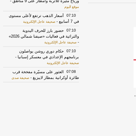
ورياح مثيرة للأتربة وأمطار على 9 مناطق
-
موقع اليوم
07:10
أسعار الذهب ترتفع لأعلى مستوى
في 7 أسابيع
-
صحيفة عاجل الإلكترونية
07:10
حضور بارز للحرف اليدوية
والتراثية في فعاليات «صيفنا شمالي 2026»
-
صحيفة عاجل الإلكترونية
07:10
حكام دوري روشن يواصلون
برنامجهم الإعدادي في معسكر إسبانيا
-
صحيفة عاجل الإلكترونية
07:08
العثور على مسيّرة مفخخة قرب
طائرة أوكرانية بمطار لايبزيغ
-
صحيفة صدى
06:24
ضبط 6 مقيمين مخالفين لنظام
البيئة لاستغلالهم الرواسب في منطقة
الرياض
-
صحيفة عاجل الإلكترونية
06:13
«زاتكا» تدعو المنشآت إلى تقديم
نماذج استقطاع الضريبة عن الشهر الماضي
-
صحيفة عاجل الإلكترونية
06:11
أمل عرفة تحقق حلمها بالتعاون
عبدالمحسن النمرفي عمل فني
-
صحيفة