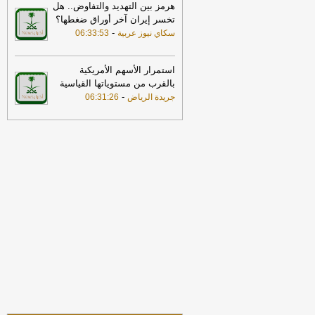
وقوع انفجارين في مضيق هرمز
-
صحيفة
هرمز بين التهديد والتفاوض.. هل
عاجل الإلكترونية
تخسر إيران آخر أوراق ضغطها؟
-
سكاي نيوز عربية
06:33:53
05:07
وظائف شاغرة لدى شركة كاتريون
للتموين القابضة
-
صحيفة صدى
04:55
استمرار الأسهم الأمريكية
ضبط مواطن لارتكابه مخالفة رعي
بمحمية الملك عبدالعزيز الملكية
بالقرب من مستوياتها القياسية
-
صحيفة
-
جريدة الرياض
06:31:26
عاجل الإلكترونية
04:55
الأسهم الأمريكية تنهي تعاملات
الأربعاء على تراجع محدود
-
صحيفة عاجل
الإلكترونية
04:55
وزيرا خارجية أمريكا وبريطانيا
يؤكّدان التزامهما بضمان العبور الآمن في
مضيق هرمز
-
صحيفة عاجل الإلكترونية