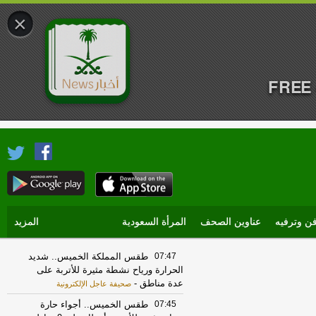
×
FREE 
ن وترفيه
عناوين الصحف
المرأة السعودية
المزيد
07:47
طقس المملكة الخميس.. شديد
الحرارة ورياح نشطة مثيرة للأتربة على
عدة مناطق
-
صحيفة عاجل الإلكترونية
07:45
طقس الخميس.. أجواء حارة