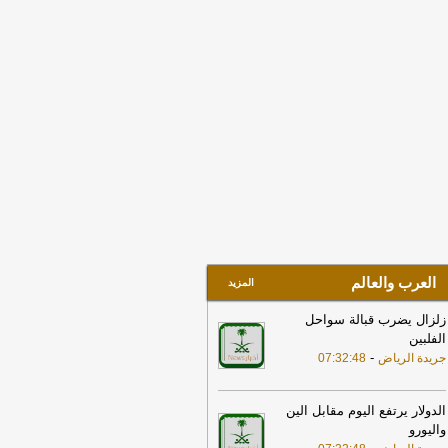
يق هرمز
-
لبنانون 24
17:38
خارجية مصر: ندين بأشد العبارات
هجمات بالمسيّرات التي استهدفت
سعودية والتي تمثل انتهاكا لأمنها
ستقرارها
-
لبنانون 24
17:32
الخارجية القطرية: ندين بشدة
اولة استهداف منشآت بترولية سعودية
سيرات قادمة من الأراضي العراقية
-
جديد
15:33
الدفاع: اعتراض وتدمير عدد من
مسيّرات قادمة من العراق
-
صحيفة عاجل
لكترونية
العرب والعالم
المزيد
زلزال يضرب قبالة سواحل
الفلبين
-
جريدة الرياض
07:32:48
الدولار ‌يرتفع اليوم مقابل الين
واليورو