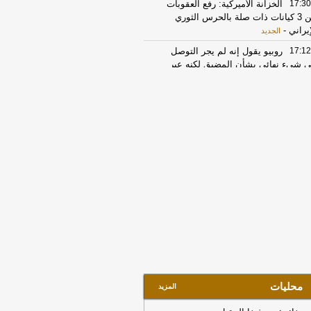
17:30
الخزانة الأميركية: رفع العقوبات
عن 3 كيانات ذات صلة بالحرس الثوري
إيراني
-
الجديد
17:12
روبيو يقول إنه لم يجر التوصل
ى شيء نهائي بشأن المضيق لكنه عبر
 أمله في التوصل إلى اتفاق قريبا جدا
-
LB
21:52
إخماد حريقًا في مبنى تحت
إنشاء بأبحر الجنوبية
-
صحيفة صدى
17:17
الأسهم تغلق مرتفعة عند 10823
طة
-
جريدة الرياض
17:30
أسهم الرعاية الصحية والتأمين
يطر على ارتفاعات السوق السعودي
هاية جلسة الأحد
-
مباشر
10:35
واس: ولي العهد السعودي أكد
رامب أهمية بذل كافة الجهود الممكنة
حقيق التهدئة التي تمهد الطريق لحلول
لوماسية وضرورة تغليب لغة الحوار لخفض
تصعيد
-
لبنانون 24
محليات
المزيد
22:02
مركز الملك سلمان للإغاثة يقدّم