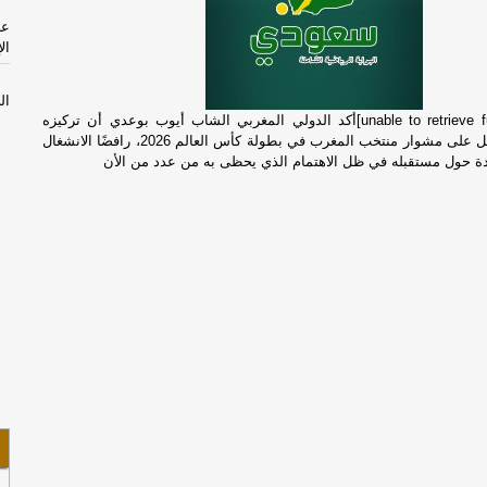
ال
ال
[unable to retrieve full-text content]أكد الدولي المغربي الشاب أيوب بوعدي أن تركيزه
عن
ينصب بشكل كامل على مشوار منتخب المغرب في بطولة كأس العالم 2026، رافضًا الانشغال
CI
يدة حول مستقبله في ظل الاهتمام الذي يحظى به من عدد من الأن
ال
نق
تس
بن
لت
لت
دب
ال