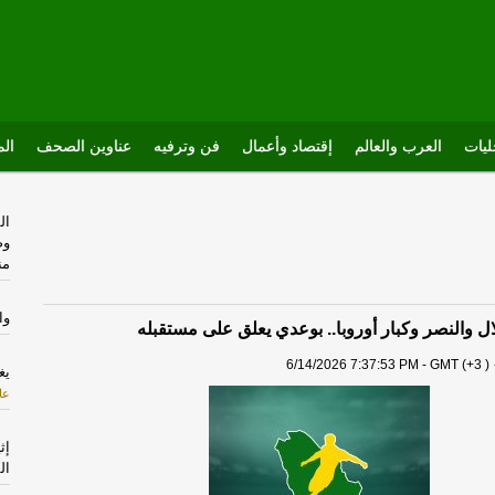
يات
العرب والعالم
إقتصاد وأعمال
فن وترفيه
عناوين الصحف
الم
ال
وص
من
وا
لال والنصر وكبار أوروبا.. بوعدي يعلق على مستقبله
6/14/2026 7:37:53 PM - GMT (+3 )
يغل
عا
ال