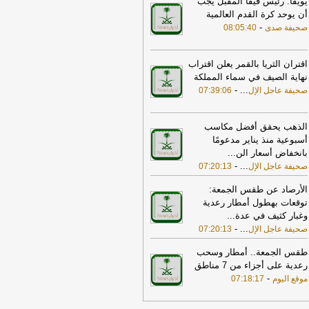
يويفا: رئيس فيفا المقبل يجب
اعدات عاجلة لمتضرري حريق مأرب
-
أن يوحد كرة القدم العالمية
يفة عاجل الإلكترونية
-
صحيفة صدى
08:05:40
17:37
الخارجية الأميركية: على الأميركيين
رج الشرق الأوسط أن يعيدوا النظر في
سفر إلى المنطقة
-
LBCI
اقتران الثريا بالقمر يعلن اقتراب
نهاية الصيف في سماء المملكة
15:10
«الأرصاد»:الرياض والدمام الأعلى
-
...
صحيفة عاجل الإل
07:39:06
ـ46 مئوية.. وأبها الأدنى
-
صحيفة
جل الإلكترونية
الذهب يحقق أفضل مكاسب
21:52
ضبط 23 كيلوجرامًا من الحشيش
أسبوعية منذ يناير مدعومًا
والكوكايين.. مكافحة المخدرات تطيح بـ4
بانخفاض أسعار الن
...
مين في 3 مناطق
-
صحيفة عاجل الإلكترونية
-
...
صحيفة عاجل الإل
07:20:13
17:30
أمين الجامعة العربية: نحذر من
الأرصاد عن طقس الجمعة:
دام بعض الأطراف من محاولات جبانة
توقعات بهطول أمطار رعدية
وسيع رقعة الصراع
-
لبنانون 24
وغبار كثيف في عدة
...
17:46
وزير الخزانة الأميركي: لن نسمح
-
...
صحيفة عاجل الإل
07:20:13
يران اتخاذ التجارة العالمية رهينة أو
تخدام الشحن الدولي لتمويل الحرس
طقس الجمعة.. أمطار وسحب
ثوري
-
لبنانون 24
رعدية على أجزاء من 7 مناطق
-
موقع اليوم
07:18:17
18:00
إيران: لن نسمح لأي جهة تتلقى
ويضات من أموالنا المجمدة بالعبور عبر