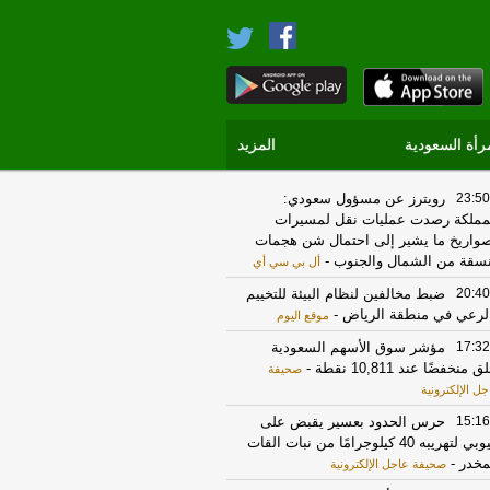
رأة السعودية
المزيد
23:50
رويترز عن مسؤول سعودي:
مملكة رصدت عمليات نقل لمسيرات
واريخ ما يشير إلى احتمال شن هجمات
سقة من الشمال والجنوب
-
أل بي سي أي
20:40
ضبط مخالفين لنظام البيئة للتخييم
لرعي في منطقة الرياض
-
موقع اليوم
17:32
مؤشر سوق الأسهم السعودية
ق منخفضًا عند 10,811 نقطة
-
صحيفة
جل الإلكترونية
15:16
حرس الحدود بعسير يقبض على
إثيوبي لتهريبه 40 كيلوجرامًا من نبات القات
مخدر
-
صحيفة عاجل الإلكترونية