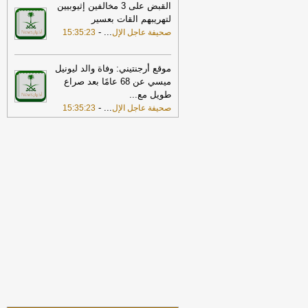
القبض على 3 مخالفين إثيوبيين
15:10
«الأرصاد»:الرياض والدمام الأعلى
لتهريبهم القات بعسير
حرارة بـ46 مئوية.. وأبها الأدنى
-
صحيفة
-
...
صحيفة عاجل الإل
15:35:23
عاجل الإلكترونية
21:52
ضبط 23 كيلوجرامًا من الحشيش
والكوكايين.. مكافحة المخدرات تطيح بـ4
موقع أرجنتيني: وفاة والد ليونيل
متهمين في 3 مناطق
-
صحيفة عاجل الإلكترونية
ميسي عن 68 عامًا بعد صراع
طويل مع
...
17:30
أمين الجامعة العربية: نحذر من
-
...
صحيفة عاجل الإل
15:35:23
إقدام بعض الأطراف من محاولات جبانة
لتوسيع رقعة الصراع
-
لبنانون 24
17:46
وزير الخزانة الأميركي: لن نسمح
لإيران اتخاذ التجارة العالمية رهينة أو
استخدام الشحن الدولي لتمويل الحرس
الثوري
-
لبنانون 24
18:00
إيران: لن نسمح لأي جهة تتلقى
تعويضات من أموالنا المجمدة بالعبور عبر
مضيق هرمز
-
لبنانون 24
17:38
خارجية مصر: ندين بأشد العبارات
الهجمات بالمسيّرات التي استهدفت
السعودية والتي تمثل انتهاكا لأمنها
واستقرارها
-
لبنانون 24