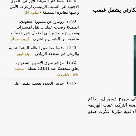
11:43
مستشار المرشد الإيراني: القوى
الأجنبية هي السبب الرئيسي لزعزعة الأمن
 الكارثي يشعل غضب
وعليها مغادرة المنطقة
-
لبنانون 24
23:50
رويترز عن مسؤول سعودي:
المملكة رصدت عمليات نقل لمسيرات
وصواريخ ما يشير إلى احتمال شن هجمات
منسقة من الشمال والجنوب
-
أل بي سي أي
20:40
ضبط مخالفين لنظام البيئة للتخييم
والرعي في منطقة الرياض
-
موقع اليوم
17:32
مؤشر سوق الأسهم السعودية
يغلق منخفضًا عند 10,811 نقطة
-
صحيفة
عاجل الإلكترونية
15:16
حرس الحدود بعسير يقبض على
إثيوبي لتهريبه 40 كيلوجرامًا من نبات القات
المخدر
-
صحيفة عاجل الإلكترونية
unab]واجه الدولي التركي ميريح ديميرال، مدافع
17:30
الخزانة الأميركية: رفع العقوبات
ضية التركية عقب الهزيمة
عن 3 كيانات ذات صلة بالحرس الثوري
اء فنية مؤثرة عكّرت صفو
الإيراني
-
الجديد
17:12
روبيو يقول إنه لم يجر التوصل
الى شيء نهائي بشأن المضيق لكنه عبر