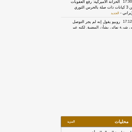
17:30
الخزانة الأميركية: رفع العقوبات
عن 3 كيانات ذات صلة بالحرس الثوري
إيراني
-
الجديد
17:12
روبيو يقول إنه لم يجر التوصل
ى شيء نهائي بشأن المضيق لكنه عبر
 أمله في التوصل إلى اتفاق قريبا جدا
-
LB
21:52
إخماد حريقًا في مبنى تحت
إنشاء بأبحر الجنوبية
-
صحيفة صدى
17:17
الأسهم تغلق مرتفعة عند 10823
طة
-
جريدة الرياض
17:30
أسهم الرعاية الصحية والتأمين
يطر على ارتفاعات السوق السعودي
هاية جلسة الأحد
-
مباشر
10:35
واس: ولي العهد السعودي أكد
رامب أهمية بذل كافة الجهود الممكنة
حقيق التهدئة التي تمهد الطريق لحلول
لوماسية وضرورة تغليب لغة الحوار لخفض
تصعيد
-
لبنانون 24
محليات
المزيد
22:02
مركز الملك سلمان للإغاثة يقدّم