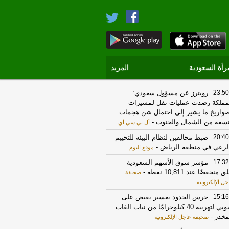
رأة السعودية
المزيد
23:50
رويترز عن مسؤول سعودي:
مملكة رصدت عمليات نقل لمسيرات
واريخ ما يشير إلى احتمال شن هجمات
سقة من الشمال والجنوب
-
أل بي سي أي
20:40
ضبط مخالفين لنظام البيئة للتخييم
لرعي في منطقة الرياض
-
موقع اليوم
17:32
مؤشر سوق الأسهم السعودية
ق منخفضًا عند 10,811 نقطة
-
صحيفة
جل الإلكترونية
15:16
حرس الحدود بعسير يقبض على
إثيوبي لتهريبه 40 كيلوجرامًا من نبات القات
مخدر
-
صحيفة عاجل الإلكترونية