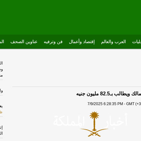
يات
العرب والعالم
إقتصاد وأعمال
فن وترفيه
عناوين الصحف
الم
ال
وص
من
وا
الب بـ82.5 مليون جنيه
7/9/2025 6:28:35 PM - GMT (+3
يغل
عا
ال