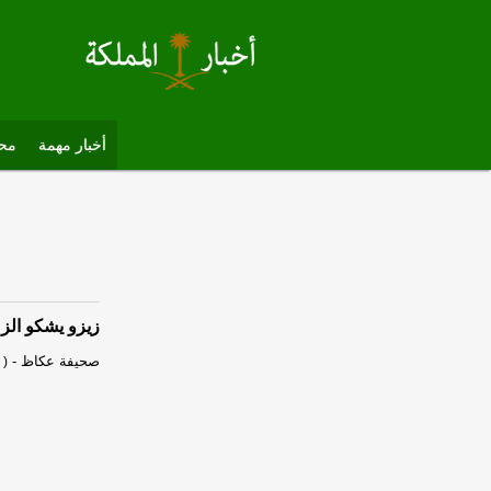
أخبار مهمة
محل
زيزو يشكو الزمالك ويط
صحيفة عكاظ
-
 )