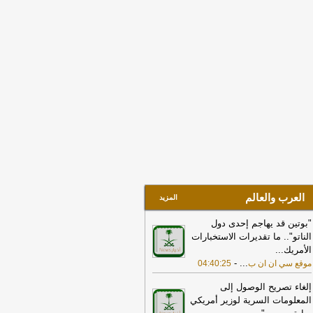
يق هرمز
-
لبنانون 24
17:38
خارجية مصر: ندين بأشد العبارات
هجمات بالمسيّرات التي استهدفت
سعودية والتي تمثل انتهاكا لأمنها
ستقرارها
-
لبنانون 24
17:32
الخارجية القطرية: ندين بشدة
اولة استهداف منشآت بترولية سعودية
سيرات قادمة من الأراضي العراقية
-
جديد
15:33
الدفاع: اعتراض وتدمير عدد من
مسيّرات قادمة من العراق
-
صحيفة عاجل
لكترونية
العرب والعالم
المزيد
"بوتين قد يهاجم إحدى دول
الناتو".. ما تقديرات الاستخبارات
الأمريك
...
-
...
موقع سي ان ان ب
04:40:25
إلغاء تصريح الوصول إلى
المعلومات السرية لوزير أمريكي