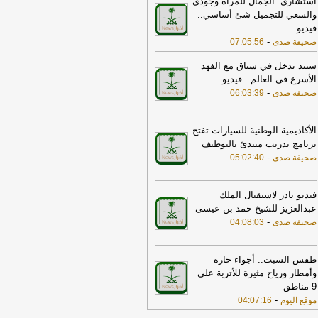
استشاري: الجمال للمرأة وجودي
اعدات عاجلة لمتضرري حريق مأرب
-
والسعي للتجميل شئ أساسي..
يفة عاجل الإلكترونية
فيديو
17:37
الخارجية الأميركية: على الأميركيين
-
صحيفة صدى
07:05:56
رج الشرق الأوسط أن يعيدوا النظر في
سفر إلى المنطقة
-
LBCI
سبيد يدخل في سباق مع الفهد
الأسرع في العالم.. فيديو
15:10
«الأرصاد»:الرياض والدمام الأعلى
-
صحيفة صدى
06:03:39
ـ46 مئوية.. وأبها الأدنى
-
صحيفة
جل الإلكترونية
الأكاديمية الوطنية للسيارات تفتح
21:52
ضبط 23 كيلوجرامًا من الحشيش
برنامج تدريب مبتدئ بالتوظيف
والكوكايين.. مكافحة المخدرات تطيح بـ4
-
صحيفة صدى
05:02:40
مين في 3 مناطق
-
صحيفة عاجل الإلكترونية
17:30
أمين الجامعة العربية: نحذر من
فيديو نادر لاستقبال الملك
دام بعض الأطراف من محاولات جبانة
عبدالعزيز للشيخ حمد بن عيسى
وسيع رقعة الصراع
-
لبنانون 24
-
صحيفة صدى
04:08:03
17:46
وزير الخزانة الأميركي: لن نسمح
يران اتخاذ التجارة العالمية رهينة أو
تخدام الشحن الدولي لتمويل الحرس
طقس السبت.. أجواء حارة
ثوري
-
لبنانون 24
وأمطار ورياح مثيرة للأتربة على
9 مناطق
18:00
إيران: لن نسمح لأي جهة تتلقى
-
موقع اليوم
04:07:16
ويضات من أموالنا المجمدة بالعبور عبر