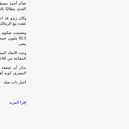
تقدَّم أحمد مصط
القدم، مطالبًا با
وكان زيزو قد ان
عقده مع الزمالك.
وتضمنت شكوى زيزو
82.5 مليون 
مصر.
المقدّمة من اللا
يذكر أن صفقة ا
المصري، كونه أه
أخبار ذات صلة
إقرأ المزيد