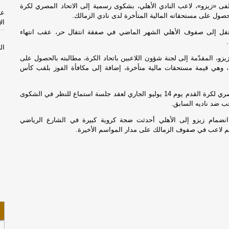
فى «زيزو»، لاعب النادي الأهلي، بشكوى رسمية إلى الاتحاد المصري لكرة
لحصول على مستحقاته المالية المتأخرة لدى نادي الزمالك.
ال
تقل إلى صفوف الأهلي الشهر الماضي في صفقة انتقال حر، عقب انتهاء
ال
عن
، المقدّمة إلى لجنة شؤون اللاعبين باتحاد الكرة، مطالبته بالحصول على
جنيه، وهي قيمة مستحقات مالية متأخرة، إضافة إلى مكافأة الفوز بلقب كأس
CI
ال
وحدد الاتحاد المصري لكرة القدم يوم 14 يوليو الجاري لعقد جلسة استماع للنظر في الشكوى
عب ضد ناديه السابق.
نق
نضمام زيزو إلى الأهلي أحدثت ضجة كروية كبيرة في الشارع الرياضي
م لاعب في صفوف الزمالك على مدار المواسم الأخيرة.
تس
بن
لت
لت
دب
ال