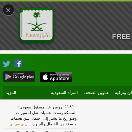
×
FREE 
ن وترفيه
عناوين الصحف
المرأة السعودية
المزيد
23:50
رويترز عن مسؤول سعودي:
المملكة رصدت عمليات نقل لمسيرات
وصواريخ ما يشير إلى احتمال شن هجمات
منسقة من الشمال والجنوب
-
أل بي سي أي