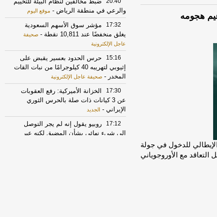
20:40
ضبط مخالفين لنظام البيئة للتخييم
والرعي في منطقة الرياض
-
موقع اليوم
عيم هجومه
17:32
مؤشر سوق الأسهم السعودية
يغلق منخفضًا عند 10,811 نقطة
-
صحيفة
عاجل الإلكترونية
15:16
حرس الحدود بعسير يقبض على
إثيوبي لتهريبه 40 كيلوجرامًا من نبات القات
المخدر
-
صحيفة عاجل الإلكترونية
17:30
الخزانة الأميركية: رفع العقوبات
عن 3 كيانات ذات صلة بالحرس الثوري
الإيراني
-
الجديد
17:12
روبيو يقول إنه لم يجر التوصل
الى شيء نهائي بشأن المضيق لكنه عبر
عن أمله في التوصل إلى اتفاق قريبا جدا
-
un]يستعد نادي نابولي الإيطالي للدخول في جولة
LBCI
 التعاقد مع الأوروجوياني
21:52
إخماد حريقًا في مبنى تحت
الإنشاء بأبحر الجنوبية
-
صحيفة صدى
17:17
الأسهم تغلق مرتفعة عند 10823
نقطة
-
جريدة الرياض
17:30
أسهم الرعاية الصحية والتأمين