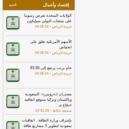
إقتصاد وأعمال
المزيد
الولايات المتحدة تفرض رسوما
على منتجات البولي سيليكون
-
جريدة الرياض
04:36:54
الأسهم الأمريكية تغلق على
انخفاض
-
جريدة الرياض
04:36:54
خام برنت يرتفع إلى 83.50
-
جريدة الرياض
04:36:54
مصدران لـ«رويترز»: السعودية
وباكستان وتركيا ستوقع اتفاقية
«دفاع م
...
-
صحيفة عكاظ
02:42:29
بإشراف وزارة الطاقة.. اتفاقيات
سعودية لتطوير 3 مشاريع طاقة