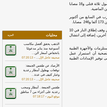
تسيطر على ارتفاعات السوق السعودي
وفي تقريرها الإحصائي اليومي، أعلنت وزارة الصحة وصول ثلاثة قتلى و16 مصابا
بنهاية جلسة الأحد
-
مباشر
 الماضية.
10:35
واس: ولي العهد السعودي أكد
حرب في السابع من أكتوبر
لترامب أهمية بذل كافة الجهود الممكنة
لتحقيق التهدئة التي تمهد الطريق لحلول
دبلوماسية وضرورة تغليب لغة الحوار لخفض
وأضافت الوزارة أن الفترة التي أعقبت بدء سريان اتفاق وقف إطلاق النار في 10
التصعيد
-
لبنانون 24
محليات
كتوبر الماضي شهدت مقتل 986 فلسطينيا وإصابة 3138 آخرين، إضافة إلى انتشال
المزيد
22:02
مركز الملك سلمان للإغاثة يقدّم
الذهب يحقق أفضل مكاسب
مساعدات عاجلة لمتضرري حريق مأرب
-
لزمات والأجهزة الطبية
أسبوعية منذ يناير مدعومًا
صحيفة عاجل الإلكترونية
بانخفاض أسعار الن
...
لصحية أن استمرار عمل
17:37
الخارجية الأميركية: على الأميركيين
-
...
صحيفة عاجل الإل
07:20:13
 توفير الإمدادات الطبية
خارج الشرق الأوسط أن يعيدوا النظر في
السفر إلى المنطقة
-
LBCI
الأرصاد عن طقس الجمعة:
توقعات بهطول أمطار رعدية
15:10
«الأرصاد»:الرياض والدمام الأعلى
وغبار كثيف في عدة
...
حرارة بـ46 مئوية.. وأبها الأدنى
-
صحيفة
-
...
صحيفة عاجل الإل
07:20:13
عاجل الإلكترونية
طقس الجمعة.. أمطار وسحب
21:52
ضبط 23 كيلوجرامًا من الحشيش
رعدية على أجزاء من 7 مناطق
والكوكايين.. مكافحة المخدرات تطيح بـ4
-
موقع اليوم
07:18:17
متهمين في 3 مناطق
-
صحيفة عاجل الإلكترونية
17:30
أمين الجامعة العربية: نحذر من