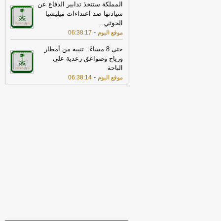
المملكة ستتخذ تدابير الدفاع عن
إقدام بعض الأطراف من محاولات جبانة
سيادتها ضد اعتداءات ميليشيا
لتوسيع رقعة الصراع
-
لبنانون 24
الحوثي
...
17:46
وزير الخزانة الأميركي: لن نسمح
-
موقع اليوم
06:38:17
لإيران اتخاذ التجارة العالمية رهينة أو
استخدام الشحن الدولي لتمويل الحرس
حتى 8 مساءً.. تنبيه من أمطار
الثوري
-
لبنانون 24
ورياح وصواعق رعدية على
الباحة
18:00
إيران: لن نسمح لأي جهة تتلقى
-
موقع اليوم
06:38:14
تعويضات من أموالنا المجمدة بالعبور عبر
مضيق هرمز
-
لبنانون 24
17:38
خارجية مصر: ندين بأشد العبارات
الهجمات بالمسيّرات التي استهدفت
السعودية والتي تمثل انتهاكا لأمنها
واستقرارها
-
لبنانون 24
17:32
الخارجية القطرية: ندين بشدة
محاولة استهداف منشآت بترولية سعودية
بمسيرات قادمة من الأراضي العراقية
-
الجديد
15:33
الدفاع: اعتراض وتدمير عدد من
المسيّرات قادمة من العراق
-
صحيفة عاجل
الإلكترونية