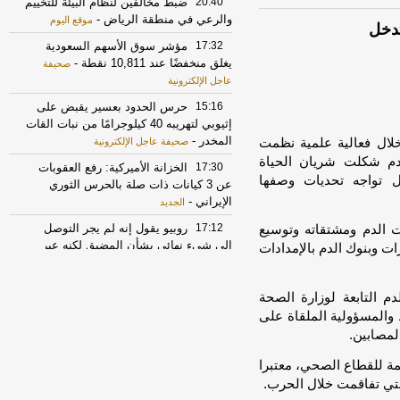
20:40
ضبط مخالفين لنظام البيئة للتخييم
والرعي في منطقة الرياض
-
موقع اليوم
تدخل
17:32
مؤشر سوق الأسهم السعودية
يغلق منخفضًا عند 10,811 نقطة
-
صحيفة
عاجل الإلكترونية
15:16
حرس الحدود بعسير يقبض على
إثيوبي لتهريبه 40 كيلوجرامًا من نبات القات
المخدر
-
خلال فعالية علمية نظمت
صحيفة عاجل الإلكترونية
لدم شكلت شريان الحياة
17:30
الخزانة الأميركية: رفع العقوبات
ل تواجه تحديات وصفها
عن 3 كيانات ذات صلة بالحرس الثوري
الإيراني
-
الجديد
17:12
روبيو يقول إنه لم يجر التوصل
 الدم ومشتقاته وتوسيع
الى شيء نهائي بشأن المضيق لكنه عبر
ت وبنوك الدم بالإمدادات
عن أمله في التوصل إلى اتفاق قريبا جدا
-
LBCI
 التابعة لوزارة الصحة
21:52
إخماد حريقًا في مبنى تحت
المسؤولية الملقاة على
الإنشاء بأبحر الجنوبية
-
صحيفة صدى
لمصابين.
17:17
الأسهم تغلق مرتفعة عند 10823
مة للقطاع الصحي، معتبرا
نقطة
-
جريدة الرياض
لتي تفاقمت خلال الحرب.
17:30
أسهم الرعاية الصحية والتأمين