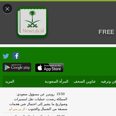
×
FREE 
ن وترفيه
عناوين الصحف
المرأة السعودية
المزيد
23:50
رويترز عن مسؤول سعودي:
المملكة رصدت عمليات نقل لمسيرات
وصواريخ ما يشير إلى احتمال شن هجمات
منسقة من الشمال والجنوب
-
أل بي سي أي