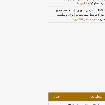
يركا سلوكها
-
لبنانون 24
16:41
الحرس الثوري: إعادة فتح مضيق
مز لا ترتبط بمفاوضات إيران وسلطنة
مان
-
صحيفة عاجل الإلكترونية
15:48
المملكة تدين استهداف ناقلة
اراتية في هرمز وتطالب إيران بالوقف
فوري
-
موقع اليوم
14:27
الرئيس الإيراني مسعود بزشكيان:
جانب الأميركي خالف بند مضيق هرمز في
كرة التفاهم ونحن بدورنا رددنا عليهم
-
جديد
11:43
مستشار المرشد الإيراني: القوى
أجنبية هي السبب الرئيسي لزعزعة الأمن
ليها مغادرة المنطقة
-
لبنانون 24
23:50
رويترز عن مسؤول سعودي:
مملكة رصدت عمليات نقل لمسيرات
واريخ ما يشير إلى احتمال شن هجمات
سقة من الشمال والجنوب
-
أل بي سي أي
محليات
المزيد
20:40
ضبط مخالفين لنظام البيئة للتخييم
لرعي في منطقة الرياض
-
موقع اليوم