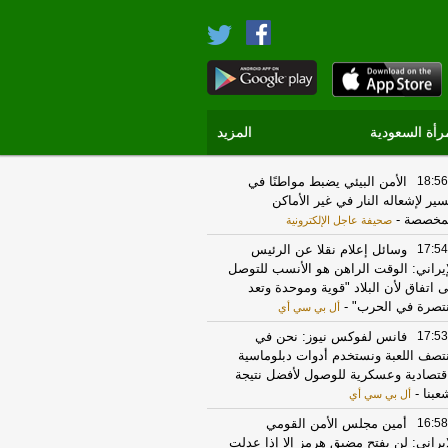
رأة السعودية
المزيد
18:56
الأمن البيئي يضبط مواطنًا في
ير لإشعاله النار في غير الأماكن
مخصصة
-
صحيفة عاجل الإلكترونية
17:54
وسائل إعلام نقلا عن الرئيس
إيراني: الوقت الراهن هو الأنسب للتوصل
ى اتفاق لأن البلاد "قوية وموحدة وتعد
تصرة في الحرب"
-
أل بي سي أي
17:53
فانس لفوكس نيوز: نحن في
تصف اللعبة ونستخدم أدوات دبلوماسية
قتصادية وعسكرية للوصول لأفضل نتيجة
عبنا
-
أل بي سي أي
16:58
أمين مجلس الأمن القومي
إيراني: لن يفتح مضيق هرمز إلا إذا عدلت