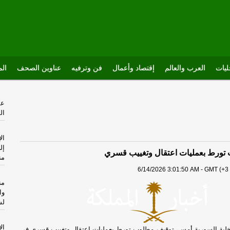
يات
العرب والعالم
إقتصاد وأعمال
فن وترفيه
عناوين الصحف
الم
عس
ال
ال
إل
تورط بعمليات اعتقال وتغييب قسري
من
6/14/2026 3:01:50 AM - GMT (+3 
من
وا
لش
ال
اخلية السورية أمس، توقيف مطلوب تورط بعمليات اعتقال وتغييب قسري في