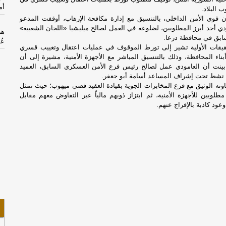
أم
 البلاد.
ن قوى الأمن الداخلي، بالتنسيق مع إدارة مكافحة الإرهاب، أوقفت المدعو
دي أحد أبرز المطلوبين، لضلوعه في العمل لصالح ميليشيا «اللجان الشعبية»
هر
لسابق في محافظة درعا.
عُ
يقات الأولية تشير إلى تورط الموقوف في عمليات اعتقال وتغييب قسري
ناء المحافظة، وذلك بالتنسيق المباشر مع الأجهزة الأمنية، مشيرة إلى أن
إم
ينت أن العامودي عمل لصالح رئيس فرع الأمن العسكري السابق، العميد
ال
ا نشط تحت إشراف المساعد أسامة أبو جعفر.
اونه الوثيق مع فرع المخابرات الجوية بقيادة العقيد قصي ميهوب؛ حيث تمثل
لوبين للأجهزة الأمنية، ثم ابتزاز ذويهم مالياً عبر التفاوض معهم مقابل
ال
وعود كاذبة بالإفراج عنهم.
مذ
ال
ال
وع
ال
وص
من
وا