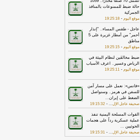
تشمل 70 صنفًا مخدرًا.. 1059
حالة ضبط للممنوعات بالمنافذ
17:32
مؤشر سوق الأسهم السعودية
الجمركية
ق منخفضًا عند 10,811 نقطة
-
صحيفة
-
موقع اليوم
19:25:18
جل الإلكترونية
15:16
حرس الحدود بعسير يقبض على
عاجل - طقس المساء.. "إنذار
إثيوبي لتهريبه 40 كيلوجرامًا من نبات القات
أحمر" من أمطار غزيرة على 5
مخدر
-
مناطق
صحيفة عاجل الإلكترونية
-
موقع اليوم
19:25:15
17:30
الخزانة الأميركية: رفع العقوبات
عن 3 كيانات ذات صلة بالحرس الثوري
ضبط مخالفَين لنظام البيئة في
إيراني
-
الجديد
الرياض وعسير.. اعرف الأسباب
-
موقع اليوم
19:25:11
17:12
روبيو يقول إنه لم يجر التوصل
ى شيء نهائي بشأن المضيق لكنه عبر
 أمله في التوصل إلى اتفاق قريبا جدا
-
«فانس»: نعمل على مسار آمن
LB
للسفن في هرمز.. وسنواصل
الضغط على إيران
...
21:52
إخماد حريقًا في مبنى تحت
-
...
صحيفة عاجل الإل
إنشاء بأبحر الجنوبية
-
19:15:32
صحيفة صدى
17:17
الأسهم تغلق مرتفعة عند 10823
القوات المسلحة اليمنية تنفذ
طة
-
جريدة الرياض
عملية عسكرية رداً على هجمات
الحوثيين
...
17:30
أسهم الرعاية الصحية والتأمين
-
...
صحيفة عاجل الإل
19:15:31
يطر على ارتفاعات السوق السعودي