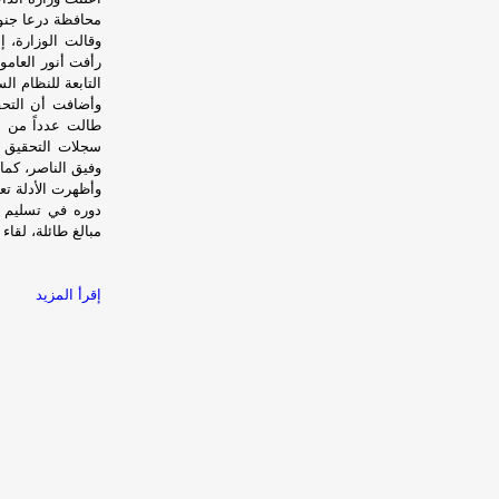
محافظة درعا جنوب
وقالت الوزارة، إ
رأفت أنور العامو
التابعة للنظام ا
وأضافت أن التحق
طالت عدداً من أب
سجلات التحقيق ب
وفيق الناصر، كم
وأظهرت الأدلة تع
دوره في تسليم مط
مبالغ طائلة، لقاء 
إقرأ المزيد