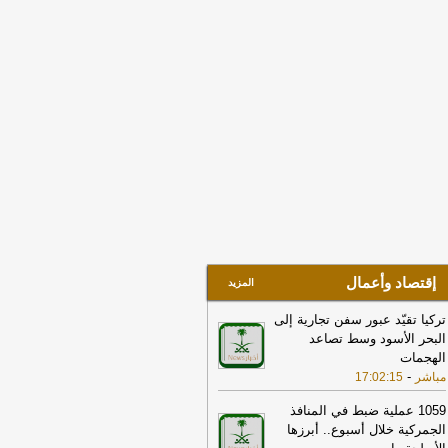
هاية جلسة الأحد
-
مباشر
10:35
واس: ولي العهد السعودي أكد
رامب أهمية بذل كافة الجهود الممكنة
حقيق التهدئة التي تمهد الطريق لحلول
لوماسية وضرورة تغليب لغة الحوار لخفض
تصعيد
-
لبنانون 24
22:02
مركز الملك سلمان للإغاثة يقدّم
اعدات عاجلة لمتضرري حريق مأرب
-
يفة عاجل الإلكترونية
17:37
الخارجية الأميركية: على الأميركيين
رج الشرق الأوسط أن يعيدوا النظر في
سفر إلى المنطقة
-
LBCI
إقتصاد وأعمال
المزيد
تركيا تقيّد عبور سفن تجارية إلى
البحر الأسود وسط تصاعد
الهجمات
-
مباشر
17:02:15
1059 عملية ضبط في المنافذ
الجمركية خلال أسبوع.. أبرزها