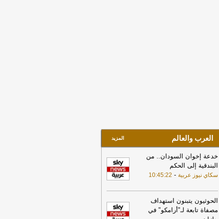
21:52
إخماد حريقًا في مبنى تحت
إنشاء بأبحر الجنوبية
-
صحيفة صدى
17:17
الأسهم تغلق مرتفعة عند 10823
طة
-
جريدة الرياض
17:30
أسهم الرعاية الصحية والتأمين
يطر على ارتفاعات السوق السعودي
هاية جلسة الأحد
-
مباشر
10:35
واس: ولي العهد السعودي أكد
رامب أهمية بذل كافة الجهود الممكنة
حقيق التهدئة التي تمهد الطريق لحلول
لوماسية وضرورة تغليب لغة الحوار لخفض
تصعيد
-
لبنانون 24
العرب والعالم
المزيد
خدعة إخوان السودان.. من
البندقية إلى الحكم
-
سكاي نيوز عربية
10:45:22
الحوثيون يتبنون استهداف
مصفاة تابعة لـ"أرامكو" في