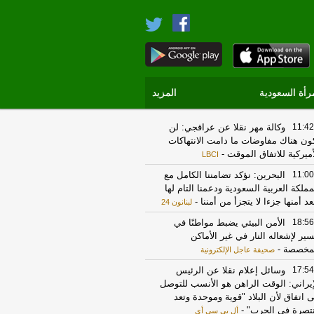
رأة السعودية
المزيد
11:42
وكالة مهر نقلا عن عراقجي: لن
ون هناك مفاوضات ما دامت الانتهاكات
أميركية للاتفاق الموقت
-
LBCI
11:00
البحرين: نؤكد تضامننا الكامل مع
مملكة العربية السعودية ودعمنا التام لها
عد أمنها جزءا لا يتجزأ من أمننا
-
لبنانون 24
18:56
الأمن البيئي يضبط مواطنًا في
ير لإشعاله النار في غير الأماكن
مخصصة
-
صحيفة عاجل الإلكترونية
17:54
وسائل إعلام نقلا عن الرئيس
إيراني: الوقت الراهن هو الأنسب للتوصل
ى اتفاق لأن البلاد "قوية وموحدة وتعد
تصرة في الحرب"
-
أل بي سي أي