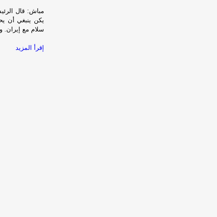
مباش: قال الرئي
يكن ينبغي أن يح
سلام مع إيران. 
إقرأ المزيد