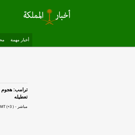
أخبار مهمة
محل
ترامب: هجوم ب
تعطيله
مباشر
-
MT (+3 )