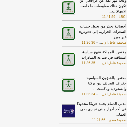
وكالة مهر نقلا عن عراقجي: لن
تكون هناك مفاوضات ما دامت
23:50
رويترز عن مسؤول سعودي:
الانتهاكات
...
مملكة رصدت عمليات نقل لمسيرات
-
11:41:59
LBCI
واريخ ما يشير إلى احتمال شن هجمات
سقة من الشمال والجنوب
-
أل بي سي أي
أخصائية تحذر من تحول حساب
20:40
ضبط مخالفين لنظام البيئة للتخييم
السعرات الحرارية إلى «هوس»
لرعي في منطقة الرياض
-
غير مبرر
موقع اليوم
-
...
صحيفة عاجل الإل
11:36:36
17:32
مؤشر سوق الأسهم السعودية
ق منخفضًا عند 10,811 نقطة
-
صحيفة
مختص: المملكة تنتهج سياسة
جل الإلكترونية
استباقية في صناعة المبادرات
-
...
صحيفة عاجل الإل
11:36:35
15:16
حرس الحدود بعسير يقبض على
إثيوبي لتهريبه 40 كيلوجرامًا من نبات القات
مخدر
-
صحيفة عاجل الإلكترونية
مختص بالشؤون السياسية:
جغرافيا التحالف بين تركيا
17:30
الخزانة الأميركية: رفع العقوبات
والسعودية وباكست
...
عن 3 كيانات ذات صلة بالحرس الثوري
-
...
إيراني
-
صحيفة عاجل الإل
11:36:34
الجديد
17:12
روبيو يقول إنه لم يجر التوصل
مدني الدمام يخمد حريقًا محدودًا
ى شيء نهائي بشأن المضيق لكنه عبر
في أحد أدوار مبنى تجاري بحي
 أمله في التوصل إلى اتفاق قريبا جدا
-
العما
...
LB
-
صحيفة صدى
11:21:56