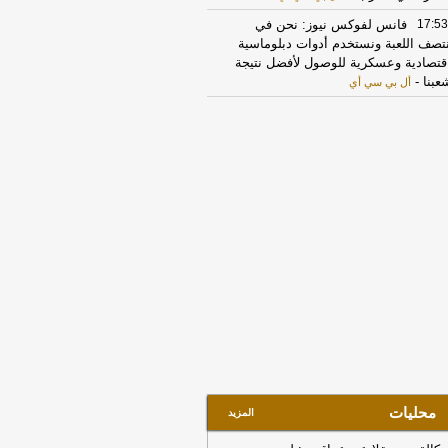
17:53
فانس لفوكس نيوز: نحن في
تصف اللعبة ونستخدم أدوات دبلوماسية
قتصادية وعسكرية للوصول لأفضل نتيجة
عبنا
-
أل بي سي أي
16:58
أمين مجلس الأمن القومي
إيراني: لن يفتح مضيق هرمز إلا إذا عدلت
يركا سلوكها
-
لبنانون 24
16:41
الحرس الثوري: إعادة فتح مضيق
مز لا ترتبط بمفاوضات إيران وسلطنة
مان
-
صحيفة عاجل الإلكترونية
15:48
المملكة تدين استهداف ناقلة
اراتية في هرمز وتطالب إيران بالوقف
فوري
-
موقع اليوم
14:27
الرئيس الإيراني مسعود بزشكيان:
جانب الأميركي خالف بند مضيق هرمز في
كرة التفاهم ونحن بدورنا رددنا عليهم
-
جديد
11:43
مستشار المرشد الإيراني: القوى
محليات
المزيد
أجنبية هي السبب الرئيسي لزعزعة الأمن
ليها مغادرة المنطقة
-
لبنانون 24