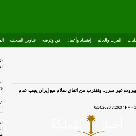
يات
العرب والعالم
إقتصاد وأعمال
فن وترفيه
عناوين الصحف
الم
تك
ال
ال
ون
يروت غير مبرر.. ونقترب من اتفاق سلام مع إيران يجب عدم
عس
6/14/2026 7:26:37 PM - G
ال
ال
إل
من