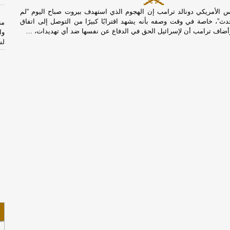
س الأمريكي دونالد ترامب إن الهجوم الذي استهدف بيروت صباح اليوم “لم
دث”، خاصة في وقت وصفه بأنه يشهد اقترابًا كبيرًا من التوصل إلى اتفاق
من
وأضاف ترامب أن لإسرائيل الحق في الدفاع عن نفسها ضد أي تهديدات، …
وا
لش
ال
أم
هر
عُ
إم
ال
ال
مذ
ال
ال
وع