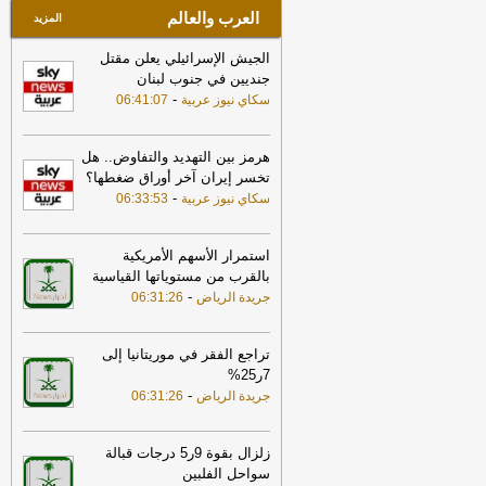
العرب والعالم
المسار الذي حددته إيران
-
لبنانون 24
المزيد
الجيش الإسرائيلي يعلن مقتل
جنديين في جنوب لبنان
-
سكاي نيوز عربية
06:41:07
هرمز بين التهديد والتفاوض.. هل
تخسر إيران آخر أوراق ضغطها؟
-
سكاي نيوز عربية
06:33:53
استمرار الأسهم الأمريكية
بالقرب من مستوياتها القياسية
-
جريدة الرياض
06:31:26
تراجع الفقر في موريتانيا إلى
7ر25%
-
جريدة الرياض
06:31:26
زلزال بقوة 9ر5 درجات قبالة
سواحل الفلبين