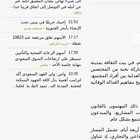
الى شيء نهائي بشأن المضيق لكنه عبر
عن أمله في التوصل إلى اتفاق قريبا جدا
-
LBCI
21:52
إخماد حريقًا في مبنى تحت
الإنشاء بأبحر الجنوبية
-
صحيفة صدى
17:17
الأسهم تغلق مرتفعة عند 10823
نقطة
-
جريدة الرياض
17:30
أسهم الرعاية الصحية والتأمين
تسيطر على ارتفاعات السوق السعودي
تنظم مراكز ناجز خلال الفترة من 22 إلى 25 يونيو 2026م، في بيت الثقافة بمدينة
بنهاية جلسة الأحد
-
مباشر
شاركة نخبة من المختصين
10:35
واس: ولي العهد السعودي أكد
عدلية بين أفراد المجتمع،
لترامب أهمية بذل كافة الجهود الممكنة
فاهيم العدالة الوقائية
لتحقيق التهدئة التي تمهد الطريق لحلول
دبلوماسية وضرورة تغليب لغة الحوار لخفض
التصعيد
-
لبنانون 24
لك المهتمون بالقانون
22:02
مركز الملك سلمان للإغاثة يقدّم
ب المشاريع، والمبدعون
مساعدات عاجلة لمتضرري حريق مأرب
-
جتمع بشكل عام.
صحيفة عاجل الإلكترونية
17:37
الخارجية الأميركية: على الأميركيين
ربعة أيام، تشمل المسار
خارج الشرق الأوسط أن يعيدوا النظر في
اعي والتجاري، إذ تتناول