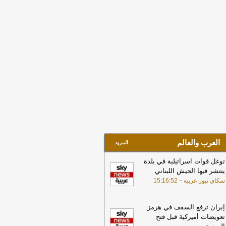
مين في 3 مناطق
-
صحيفة عاجل الإلكترونية
17:30
أمين الجامعة العربية: نحذر من
دام بعض الأطراف من محاولات جبانة
وسيع رقعة الصراع
-
لبنانون 24
17:46
وزير الخزانة الأميركي: لن نسمح
يران اتخاذ التجارة العالمية رهينة أو
تخدام الشحن الدولي لتمويل الحرس
ثوري
-
لبنانون 24
18:00
إيران: لن نسمح لأي جهة تتلقى
ويضات من أموالنا المجمدة بالعبور عبر
يق هرمز
-
لبنانون 24
العرب والعالم
المزيد
توغل قوات اسرائيلية في بلدة
ينتشر فيها الجيش اللبناني
-
سكاي نيوز عربية
15:16:52
إيران ترفع السقف في هرمز:
تعويضات أميركية قبل فتح