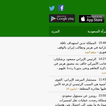
رأة السعودية
المزيد
15:48
المملكة تدين استهداف ناقلة
اراتية في هرمز وتطالب إيران بالوقف
فوري
-
موقع اليوم
14:27
الرئيس الإيراني مسعود بزشكيان:
جانب الأميركي خالف بند مضيق هرمز في
كرة التفاهم ونحن بدورنا رددنا عليهم
-
جديد
11:43
مستشار المرشد الإيراني: القوى
أجنبية هي السبب الرئيسي لزعزعة الأمن
ليها مغادرة المنطقة
-
لبنانون 24
23:50
رويترز عن مسؤول سعودي:
مملكة رصدت عمليات نقل لمسيرات
واريخ ما يشير إلى احتمال شن هجمات