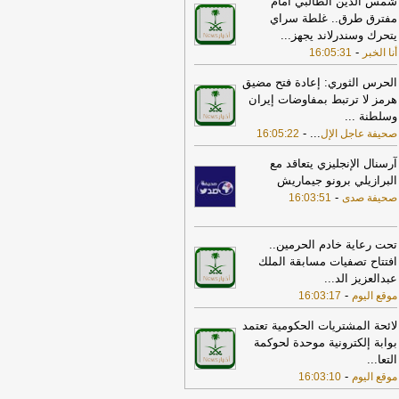
شمس الدين الطالبي أمام
طة
-
جريدة الرياض
مفترق طرق.. غلطة سراي
17:30
أسهم الرعاية الصحية والتأمين
يتحرك وسندرلاند يجهز
...
يطر على ارتفاعات السوق السعودي
-
أنا الخبر
16:05:31
هاية جلسة الأحد
-
مباشر
الحرس الثوري: إعادة فتح مضيق
10:35
واس: ولي العهد السعودي أكد
هرمز لا ترتبط بمفاوضات إيران
رامب أهمية بذل كافة الجهود الممكنة
وسلطنة
...
حقيق التهدئة التي تمهد الطريق لحلول
-
...
صحيفة عاجل الإل
16:05:22
لوماسية وضرورة تغليب لغة الحوار لخفض
تصعيد
-
لبنانون 24
آرسنال الإنجليزي يتعاقد مع
البرازيلي برونو جيماريش
22:02
مركز الملك سلمان للإغاثة يقدّم
-
صحيفة صدى
16:03:51
اعدات عاجلة لمتضرري حريق مأرب
-
يفة عاجل الإلكترونية
تحت رعاية خادم الحرمين..
17:37
الخارجية الأميركية: على الأميركيين
افتتاح تصفيات مسابقة الملك
رج الشرق الأوسط أن يعيدوا النظر في
عبدالعزيز الد
...
سفر إلى المنطقة
-
LBCI
-
موقع اليوم
16:03:17
15:10
«الأرصاد»:الرياض والدمام الأعلى
ـ46 مئوية.. وأبها الأدنى
-
صحيفة
لائحة المشتريات الحكومية تعتمد
جل الإلكترونية
بوابة إلكترونية موحدة لحوكمة
التعا
...
21:52
ضبط 23 كيلوجرامًا من الحشيش
-
موقع اليوم
16:03:10
والكوكايين.. مكافحة المخدرات تطيح بـ4