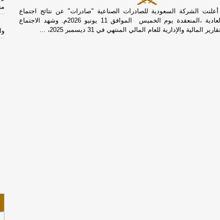
من
أعلنت الشركة السعودية للصادرات الصناعية "صادرات" عن نتائج اجتماع
الجمعية العامة العادية ،المنعقدة يوم الخميس الموافق 11 يونيو 2026م. وشهد الاجتماع
المالية والإدارية للعام المالي المنتهي في 31 ديسمبر 2025، …
وا
يغل
عا
ال
ال
ال
عن
CI
ال