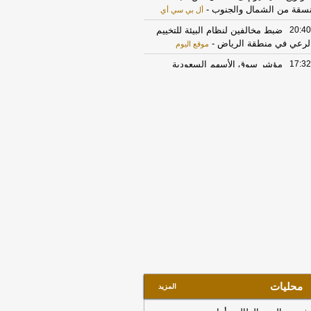
سقة من الشمال والجنوب
-
أل بي سي أي
20:40
ضبط مخالفين لنظام البيئة للتخييم
لرعي في منطقة الرياض
-
موقع اليوم
17:32
مؤشر سوق الأسهم السعودية
ق منخفضًا عند 10,811 نقطة
-
صحيفة
جل الإلكترونية
15:16
حرس الحدود بعسير يقبض على
إثيوبي لتهريبه 40 كيلوجرامًا من نبات القات
مخدر
-
صحيفة عاجل الإلكترونية
17:30
الخزانة الأميركية: رفع العقوبات
عن 3 كيانات ذات صلة بالحرس الثوري
إيراني
-
الجديد
17:12
روبيو يقول إنه لم يجر التوصل
ى شيء نهائي بشأن المضيق لكنه عبر
 أمله في التوصل إلى اتفاق قريبا جدا
-
LB
21:52
إخماد حريقًا في مبنى تحت
إنشاء بأبحر الجنوبية
-
صحيفة صدى
محليات
المزيد
17:17
الأسهم تغلق مرتفعة عند 10823