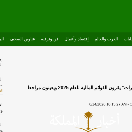
يات
العرب والعالم
إقتصاد وأعمال
فن وترفيه
عناوين الصحف
الم
إم
ال
ال
مذ
مساهمو "صادرات" يقرون القوائم المالية للعام 2025 ويعينون مراجعا
ال
6/14/2026 10:15:27 AM - G
ال
وع
ال
وص