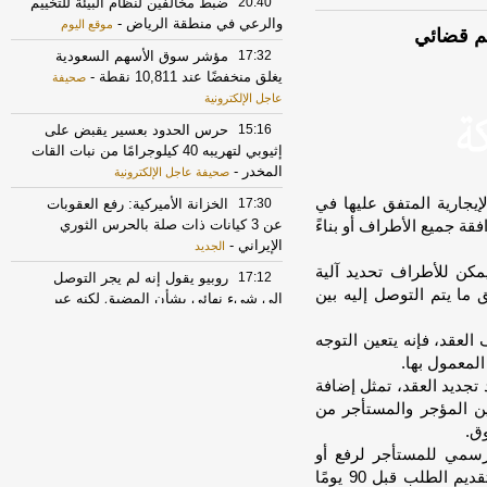
20:40
ضبط مخالفين لنظام البيئة للتخييم
والرعي في منطقة الرياض
-
موقع اليوم
كم قضائي
17:32
مؤشر سوق الأسهم السعودية
يغلق منخفضًا عند 10,811 نقطة
-
صحيفة
عاجل الإلكترونية
15:16
حرس الحدود بعسير يقبض على
إثيوبي لتهريبه 40 كيلوجرامًا من نبات القات
المخدر
-
صحيفة عاجل الإلكترونية
إيجارية المتفق عليها في
17:30
الخزانة الأميركية: رفع العقوبات
عن 3 كيانات ذات صلة بالحرس الثوري
افقة جميع الأطراف أو بناءً
الإيراني
-
الجديد
مكن للأطراف تحديد آلية
17:12
روبيو يقول إنه لم يجر التوصل
 ما يتم التوصل إليه بين
الى شيء نهائي بشأن المضيق لكنه عبر
عن أمله في التوصل إلى اتفاق قريبا جدا
-
لعقد، فإنه يتعين التوجه
LBCI
لمعمول بها.
21:52
إخماد حريقًا في مبنى تحت
تجديد العقد، تمثل إضافة
الإنشاء بأبحر الجنوبية
-
صحيفة صدى
ين المؤجر والمستأجر من
17:17
الأسهم تغلق مرتفعة عند 10823
ق.
نقطة
-
جريدة الرياض
رسمي للمستأجر لرفع أو
خفض قيمة الإيجار للفترة العقدية التالية، على أن يتم تقديم الطلب قبل 90 يومًا
17:30
أسهم الرعاية الصحية والتأمين