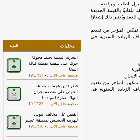
قبول الطلب أو رفضه.
تسيطر على ارتفاعات السوق السعودي
بنهاية جلسة الأحد
-
تلقائيًا بالقيمة الجديدة
مباشر
للعقد ويُعتبر ذلك إشعارًا
10:35
واس: ولي العهد السعودي أكد
لترامب أهمية بذل كافة الجهود الممكنة
 تمكين المؤجر من تقديم
لتحقيق التهدئة التي تمهد الطريق لحلول
اف الزيادة السنوية في
دبلوماسية وضرورة تغليب لغة الحوار لخفض
التصعيد
-
لبنانون 24
محليات
المزيد
22:02
مركز الملك سلمان للإغاثة يقدّم
البحرية اليمنية تحبط هجومًا
مساعدات عاجلة لمتضرري حريق مأرب
-
.
حوثيًا على سفينة نفطية قبالة
صحيفة عاجل الإلكترونية
يرة.
المخا
17:37
الخارجية الأميركية: على الأميركيين
-
...
صحيفة عاجل الإل
19:17:37
لإيجار.
خارج الشرق الأوسط أن يعيدوا النظر في
 تمكين المؤجر من تقديم
السفر إلى المنطقة
-
LBCI
قطر تدين هجمات جماعة
اف الزيادة السنوية في
الحوثي على منطقة نجران:
15:10
«الأرصاد»:الرياض والدمام الأعلى
انتهاك صارخ لسيادة ا
...
حرارة بـ46 مئوية.. وأبها الأدنى
-
صحيفة
-
...
صحيفة عاجل الإل
19:17:37
عاجل الإلكترونية
القبض على مخالف إثيوبي
21:52
ضبط 23 كيلوجرامًا من الحشيش
لتهريبه الحشيش بمنطقة عسير
والكوكايين.. مكافحة المخدرات تطيح بـ4
-
...
صحيفة عاجل الإل
19:17:36
متهمين في 3 مناطق
-
صحيفة عاجل الإلكترونية
17:30
أمين الجامعة العربية: نحذر من