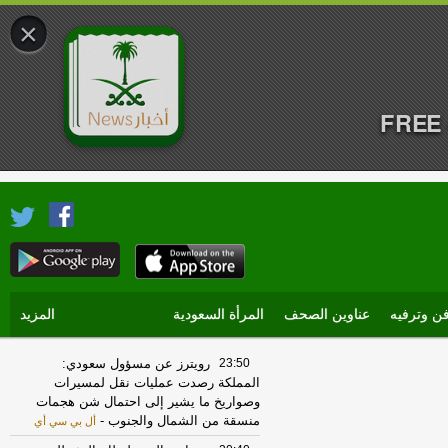
×
FREE 
ن وترفيه
عناوين الصحف
المرأة السعودية
المزيد
23:50
رويترز عن مسؤول سعودي:
المملكة رصدت عمليات نقل لمسيرات
وصواريخ ما يشير إلى احتمال شن هجمات
منسقة من الشمال والجنوب
-
أل بي سي أي